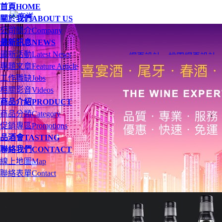
首頁
HOME
關於我們
ABOUT US
公司簡介
Company
最新訊息
NEWS
最新活動
Latest News
網頁設計
、
桃園網頁設計
專題文章
Feature Article
工作職缺
Jobs
相關影音
Videos
商品介紹
PRODUCT
商品分類
Category
促銷專區
Promotions
品酒會
TASTING
聯絡我們
CONTACT
線上地圖
Map
聯絡表單
Contact