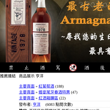
推薦連結
商品展示 亨洋
4瓶1000
主要頁面
»
紅葡萄酒
(188)
元
主要頁面
»
婚宴尾牙春酒特惠
(47)
3瓶1000
主要頁面
»
紅洒箱購區
(22)
元
發布者:
亨洋
(6083 點閱次數)
3瓶1200