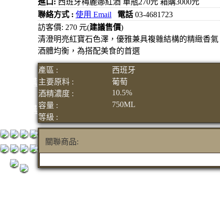
進口:
西班牙梅麗娜紅酒 單瓶270元 箱購3000元
元
聯絡方式 :
使用 Email
電話
03-4681723
3瓶1500
訪客價: 270 元(
建議售價
)
清澄明亮紅寶石色澤，優雅兼具複雜結構的精緻香氣
元
酒體均衡，為搭配美食的首選
3瓶2000
元
產區 :
西班牙
紅洒箱購
主要原料 :
葡萄
10.5%
酒精濃度 :
區
750ML
容量 :
烈洒箱購
等級 :
區
關聯商品: