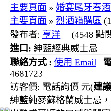
1000
主要頁面
»
婚宴尾牙春酒
元
3瓶
主要頁面
»
烈洒箱購區
(1
1200
元
發布者:
亨洋
(4548 點
3瓶
1500
元
進口:
紳藍經典威士忌
3瓶
2000
聯絡方式 :
使用 Email
元
紅洒
4681723
箱購
區
訪客價: 電話詢價 元(
建
烈洒
紳藍純麥蘇格蘭威士忌，
箱購
區