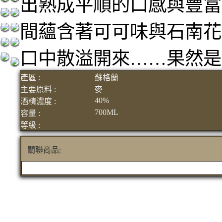
出熟成平順的口感與豐富
間蘊含著可可味與石南花
口中散溢開來……果然是
產區 :
蘇格蘭
主要原料 :
麥
40%
酒精濃度 :
700ML
容量 :
等級 :
關聯商品: