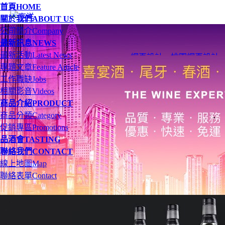
首頁
HOME
關於我們
ABOUT US
公司簡介
Company
最新訊息
NEWS
最新活動
Latest News
網頁設計
、
桃園網頁設計
專題文章
Feature Article
工作職缺
Jobs
相關影音
Videos
商品介紹
PRODUCT
商品分類
Category
促銷專區
Promotions
品酒會
TASTING
聯絡我們
CONTACT
線上地圖
Map
聯絡表單
Contact