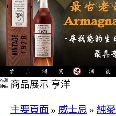
推薦
商品展示 亨洋
連結
4瓶
1000
元
主要頁面
»
威士忌
»
純麥
3瓶