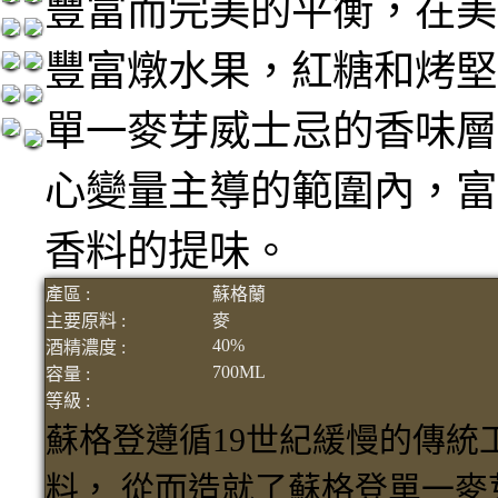
豐富而完美的平衡，在美
豐富燉水果，紅糖和烤堅
單一麥芽威士忌的香味層
心變量主導的範圍內，富有
香料的提味。
產區 :
蘇格蘭
主要原料 :
麥
40%
酒精濃度 :
700ML
容量 :
等級 :
蘇格登遵循19世紀緩慢的傳統
料， 從而造就了蘇格登單一