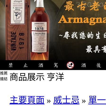
推薦
商品展示 亨洋
連結
4瓶
1000
元
主要頁面
»
威士忌
»
單一
3瓶