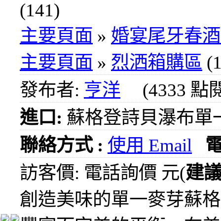
1000
(141)
元
3瓶
主要頁面
»
婚宴尾牙春酒
1200
元
主要頁面
»
烈洒箱購區
(1
3瓶
1500
發布者:
亨洋
(4333 點
元
3瓶
進口:
蘇格登詩貝瀑布單
2000
元
紅洒
聯絡方式 :
使用 Email
箱購
區
訪客價: 電話詢價 元(
建
烈洒
創造美味的單一麥芽蘇格
箱購
區