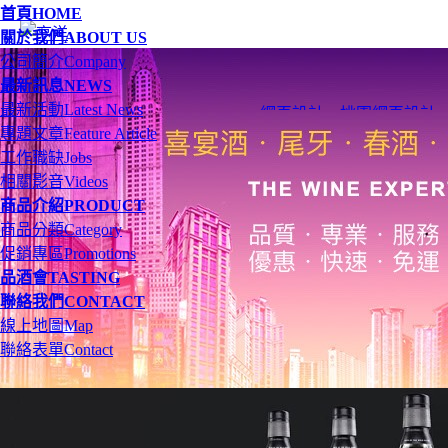
首頁
HOME
關於我們
ABOUT US
公司簡介
Company
最新訊息
NEWS
最新活動
Latest News
網頁設計
、
桃園網頁設計
專題文章
Feature Article
工作職缺
Jobs
相關影音
Videos
商品介紹
PRODUCT
商品分類
Category
促銷專區
Promotions
品酒會
TASTING
聯絡我們
CONTACT
線上地圖
Map
聯絡表單
Contact