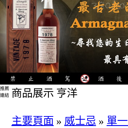
推薦
商品展示 亨洋
連結
4瓶
1000
元
主要頁面
»
威士忌
»
單一
3瓶