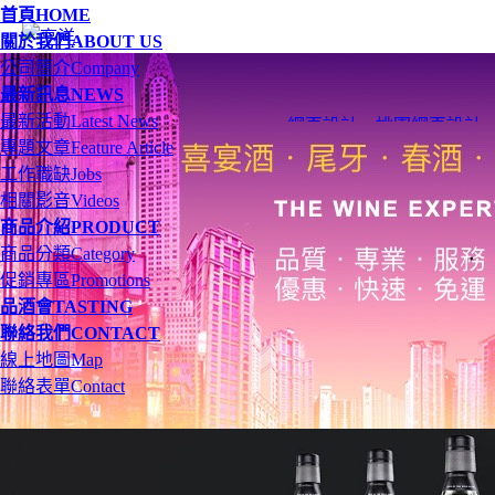
首頁
HOME
關於我們
ABOUT US
公司簡介
Company
最新訊息
NEWS
最新活動
Latest News
網頁設計
、
桃園網頁設計
專題文章
Feature Article
工作職缺
Jobs
相關影音
Videos
商品介紹
PRODUCT
商品分類
Category
促銷專區
Promotions
品酒會
TASTING
聯絡我們
CONTACT
線上地圖
Map
聯絡表單
Contact