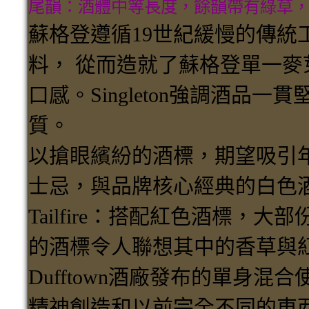
尾韻：酒體中等長度，餘韻帶有綠草
蘇格登遵循19世紀緩慢的傳統
料， 從而造就了蘇格登單一
口感。Singleton強調酒品一
質。
以搶眼繽紛的酒標，期望吸引
士忌，與品牌核心經典的白色
Tailfire：搭配紅色酒標，
的酒標令人聯想其中的香草與
Dufftown酒廠發布的單身
精神創造和以前完全不同的東