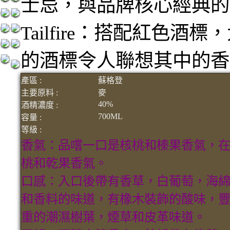
士忌，與品牌核心經典的
Tailfire：搭配紅色
的酒標令人聯想其中的香
產區 :
蘇格登
主要原料 :
麥
40%
酒精濃度 :
700ML
容量 :
等級 :
香氣：品嚐一口是核桃和榛果香氣，
桃和乾果香氣。
口感：入口後帶有香草，白葡萄，海
和香料的味道，有橡木裝飾的酸味，
重的潮濕樹葉，煙草和皮革味道。