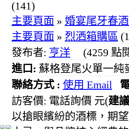
1000
(141)
元
3瓶
主要頁面
»
婚宴尾牙春酒
1200
元
主要頁面
»
烈洒箱購區
(1
3瓶
1500
發布者:
亨洋
(4259 點
元
3瓶
進口:
蘇格登尾火單一純
2000
元
紅洒
聯絡方式 :
使用 Email
箱購
區
訪客價: 電話詢價 元(
建
烈洒
以搶眼繽紛的酒標，期望
箱購
區