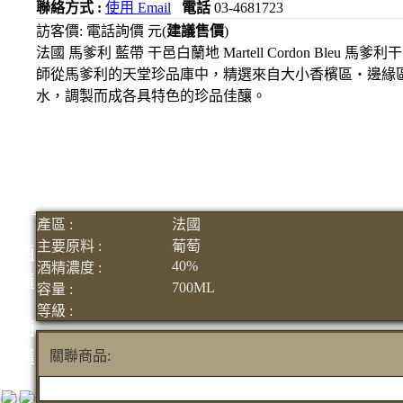
1000
聯絡方式 :
使用 Email
電話
03-4681723
元
訪客價: 電話詢價 元(
建議售價
)
3瓶
法國 馬爹利 藍帶 干邑白蘭地 Martell Cordon Bleu
1200
師從馬爹利的天堂珍品庫中，精選來自大小香檳區‧邊緣
元
水，調製而成各具特色的珍品佳釀。
3瓶
1500
元
3瓶
2000
產區 :
法國
元
主要原料 :
葡萄
紅洒
40%
酒精濃度 :
箱購
700ML
容量 :
區
等級 :
烈洒
箱購
關聯商品:
區