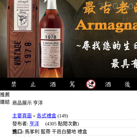
推薦
連結
商品展示 亨洋
4瓶
主要頁面
»
各式禮盒
(149)
1000
發布者:
亨洋
(4305 點閱次數)
元
進口:
馬爹利 藍帶 干邑白蘭地 禮盒
3瓶