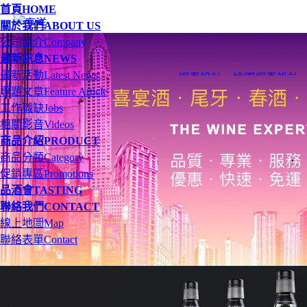
首頁
HOME
關於我們
ABOUT US
公司簡介
Company
最新訊息
NEWS
最新活動
Latest News
網頁設計
、
桃園網頁設計
專題文章
Feature Article
工作職缺
Jobs
相關影音
Videos
商品介紹
PRODUCT
商品分類
Category
促銷專區
Promotions
品酒會
TASTING
聯絡我們
CONTACT
線上地圖
Map
聯絡表單
Contact