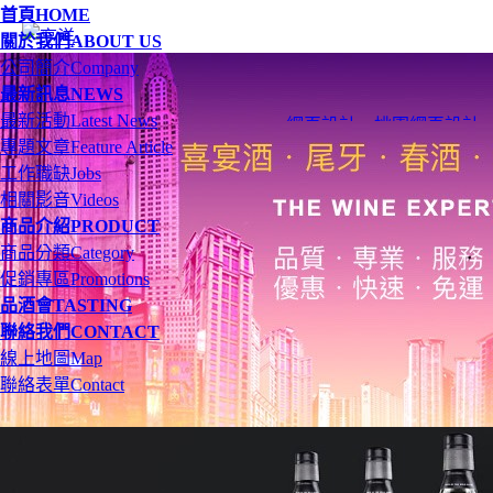
首頁
HOME
關於我們
ABOUT US
公司簡介
Company
最新訊息
NEWS
最新活動
Latest News
網頁設計
、
桃園網頁設計
專題文章
Feature Article
工作職缺
Jobs
相關影音
Videos
商品介紹
PRODUCT
商品分類
Category
促銷專區
Promotions
品酒會
TASTING
聯絡我們
CONTACT
線上地圖
Map
聯絡表單
Contact