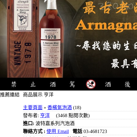
推薦連結
商品展示 亨洋
4瓶1000
主要頁面
»
香檳氣泡酒
(18)
元
發布者:
亨洋
(3468 點閱次數)
3瓶1000
進口:
波特嘉系列汽泡酒
元
聯絡方式 :
使用 Email
電話
03-4681723
3瓶1200