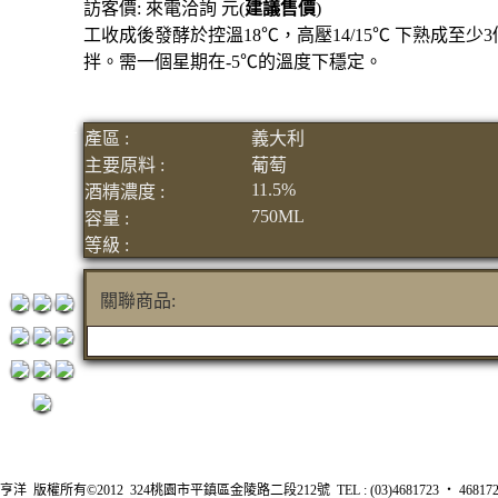
訪客價: 來電洽詢 元(
建議售價
)
元
工收成後發酵於控溫18℃，高壓14/15℃ 下熟成至
3瓶1500
拌。需一個星期在-5℃的溫度下穩定。
元
3瓶2000
產區 :
義大利
元
主要原料 :
葡萄
紅洒箱
11.5%
酒精濃度 :
750ML
購區
容量 :
等級 :
烈洒箱
購區
關聯商品:
亨洋 版權所有©2012 324桃園市平鎮區金陵路二段212號 TEL : (03)4681723 ‧ 4681726 FA