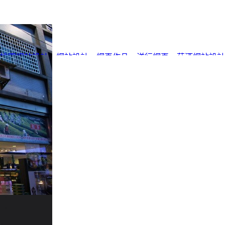
桃園網站設計
、
網站設計
、
網頁作品
、
洋行網頁
、
菸酒網站設計