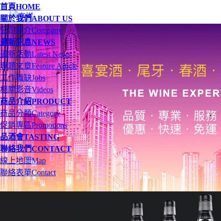
首頁
HOME
關於我們
ABOUT US
公司簡介
Company
最新訊息
NEWS
最新活動
Latest News
專題文章
Feature Article
工作職缺
Jobs
相關影音
Videos
商品介紹
PRODUCT
商品分類
Category
促銷專區
Promotions
品酒會
TASTING
聯絡我們
CONTACT
線上地圖
Map
聯絡表單
Contact