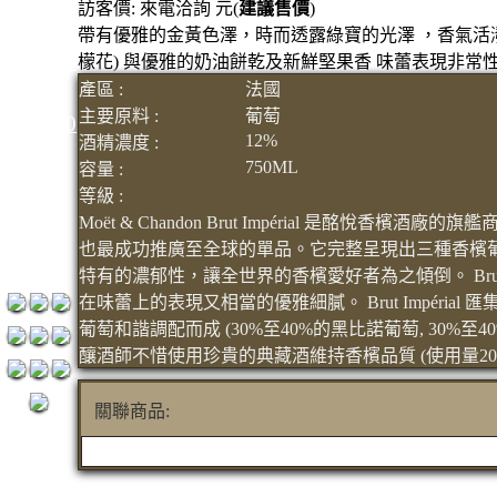
訪客價: 來電洽詢 元(
建議售價
)
元
帶有優雅的金黃色澤，時而透露綠寶的光澤 ，香氣活潑，
3瓶1500
檬花) 與優雅的奶油餅乾及新鮮堅果香 味蕾表現非
產區 :
法國
元
主要原料 :
葡萄
3瓶2000
12%
酒精濃度 :
元
750ML
容量 :
紅洒箱
等級 :
購區
Moët & Chandon Brut Impérial 是酩悅香檳酒廠
烈洒箱
也最成功推廣至全球的單品。它完整呈現出三種香檳
特有的濃郁性，讓全世界的香檳愛好者為之傾倒。 Brut 
購區
在味蕾上的表現又相當的優雅細膩。 Brut Impéria
葡萄和諧調配而成 (30%至40%的黑比諾葡萄, 30%至
釀酒師不惜使用珍貴的典藏酒維持香檳品質 (使用量20%
關聯商品: