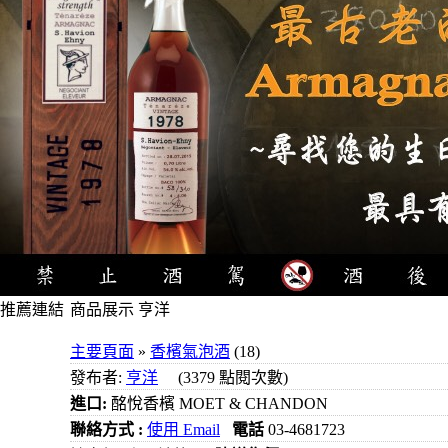
推薦連結
商品展示 亨洋
4瓶1000
主要頁面
»
香檳氣泡酒
(18)
元
發布者:
亨洋
(3379 點閱次數)
3瓶1000
進口:
酩悅香檳 MOET & CHANDON
元
聯絡方式 :
使用 Email
電話
03-4681723
3瓶1200