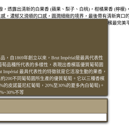
透露出清新的白果香 (蘋果、梨子、白桃)，柑橘果香 (檸檬)，
常性感，濃郁又滑順的口感，圓潤細緻的境界，最後帶有清新爽口
檳最完美
的旗艦商品，自1869年創立以來，Brut Impérial是最具代表性
葡萄品種所代表的多樣性，表現出香檳區優質葡萄園
Impérial 最具代表性的特徵就是它活潑生動的果香，
l 匯集約200不同葡萄園所生產的優質葡萄。它以三種香檳
40%的皮諾蔓尼紅葡萄，20%至30%的夏多內白葡萄)。
~30%不等