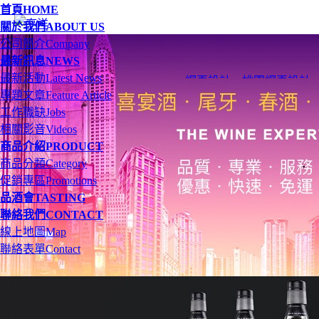
首頁
HOME
關於我們
ABOUT US
公司簡介
Company
最新訊息
NEWS
最新活動
Latest News
網頁設計
、
桃園網頁設計
專題文章
Feature Article
工作職缺
Jobs
相關影音
Videos
商品介紹
PRODUCT
商品分類
Category
促銷專區
Promotions
品酒會
TASTING
聯絡我們
CONTACT
線上地圖
Map
聯絡表單
Contact