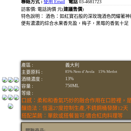
聯絡方式 :
使用 Email
電話
03-4681723
元
訪客價: 電話詢價 元(
建議售價
)
3瓶1500
特色說明： 酒色：如紅寶石般的深玫瑰酒色閃耀著神
便有濃濃的綜合水果香充盈，梅子，黑莓的香氣十足
元
3瓶2000
元
紅洒箱
購區
烈洒箱
產區 :
義大利
85% Nero d’Avola 15% Merlot
主要原料 :
購區
13%
酒精濃度 :
750ML
容量 :
等級 :
口感：柔和和香氣巧妙的融合作用在口腔裡，
釀造法：恆溫27度控制生產,不銹鋼桶發酵12天
搭配菜餚：單飲或搭餐皆可/適合紅肉料理等
關聯商品: