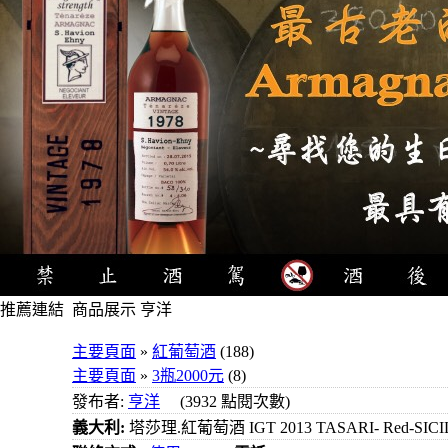
推薦連結
商品展示 亨洋
4瓶1000
主要頁面
»
紅葡萄酒
(188)
元
主要頁面
»
3瓶2000元
(8)
3瓶1000
發布者:
亨洋
(3932 點閱次數)
元
義大利:
塔莎理.紅葡萄酒 IGT 2013 TASARI- Red-SICI
3瓶1200