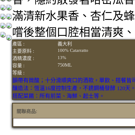
滿清新水果香、杏仁及蜂
嚐後整個口腔相當清爽、
產區 :
義大利
100% Catarratto
主要原料 :
13%
酒精濃度 :
750ML
容量 :
等級 :
韻帶有微酸；十分滑順爽口的酒款，單飲、搭餐皆
釀造法：恆溫16度控制生產，不銹鋼桶發酵 120天
搭配菜餚：所有前菜、海鮮、起士等。
關聯商品: