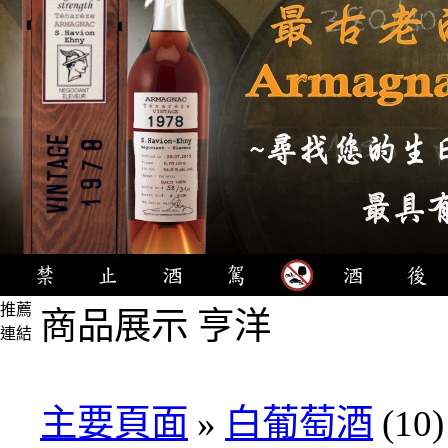
推薦
商品展示 亨洋
連結
4瓶
1000
元
主要頁面
»
白葡萄酒
(10)
3瓶