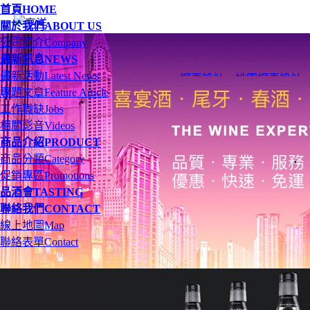
首頁
HOME
關於我們
ABOUT US
公司簡介
Company
最新訊息
NEWS
最新活動
Latest News
網頁設計
、
桃園網頁設計
專題文章
Feature Article
工作職缺
Jobs
相關影音
Videos
商品介紹
PRODUCT
商品分類
Category
促銷專區
Promotions
品酒會
TASTING
聯絡我們
CONTACT
線上地圖
Map
聯絡表單
Contact