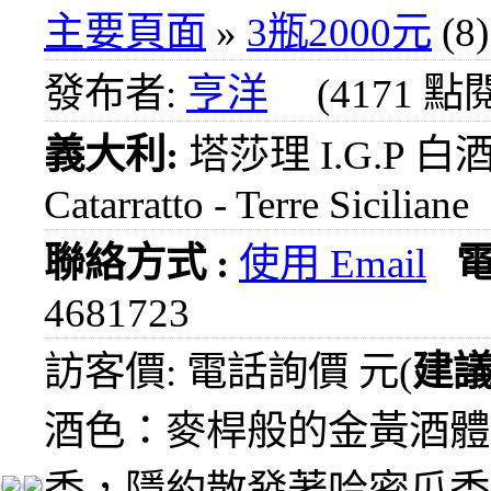
1000
主要頁面
»
3瓶2000元
(8)
元
3瓶
發布者:
亨洋
(4171 點
1200
元
義大利:
塔莎理 I.G.P 白酒 
3瓶
1500
Catarratto - Terre Siciliane
元
3瓶
2000
聯絡方式 :
使用 Email
元
4681723
紅洒
箱購
訪客價: 電話詢價 元(
建
區
烈洒
酒色：麥桿般的金黃酒體
箱購
區
香，隱約散發著哈密瓜香