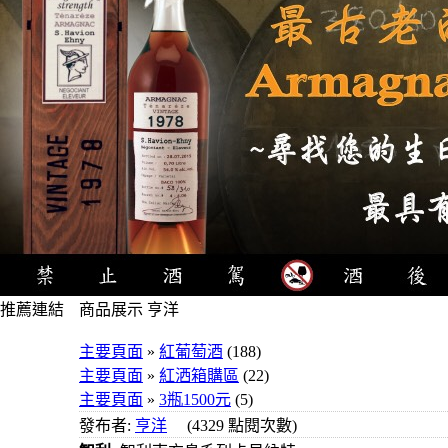
推薦連結
商品展示 亨洋
4瓶1000
主要頁面
»
紅葡萄酒
(188)
元
主要頁面
»
紅洒箱購區
(22)
3瓶1000
主要頁面
»
3瓶1500元
(5)
元
發布者:
亨洋
(4329 點閱次數)
3瓶1200