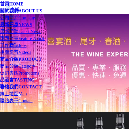
首頁
HOME
關於我們
ABOUT US
公司簡介
Company
最新訊息
NEWS
最新活動
Latest News
專題文章
Feature Article
工作職缺
Jobs
相關影音
Videos
商品介紹
PRODUCT
商品分類
Category
促銷專區
Promotions
品酒會
TASTING
聯絡我們
CONTACT
線上地圖
Map
聯絡表單
Contact