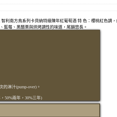
N RESERVA 智利南方鳥系列卡貝納特級陳年紅葡萄酒 特 色：櫻桃紅色
、藍莓、黑醋栗與烘烤調性的味道，尾韻悠長。
汁(pump-over)。
50%兩年，30%三年)