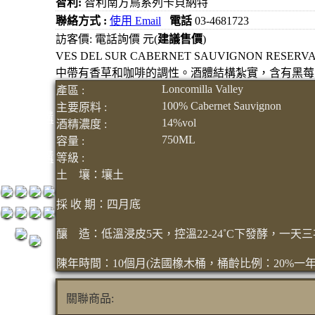
智利:
智利南方鳥系列卡貝納特
元
聯絡方式 :
使用 Email
電話
03-4681723
3瓶1500
訪客價: 電話詢價 元(
建議售價
)
VES DEL SUR CABERNET SAUVIGNO
元
中帶有香草和咖啡的調性。酒體結構紮實，含有黑莓
3瓶2000
Loncomilla Valley
產區 :
元
100% Cabernet Sauvignon
主要原料 :
紅洒箱購
14%vol
酒精濃度 :
區
750ML
容量 :
烈洒箱購
等級 :
土 壤：壤土
區
採 收 期：四月底
釀 造：低溫浸皮5天，控溫22-24˚C下發酵，一天三次的淋
陳年時間：10個月(法國橡木桶，桶齡比例：20%一年，
關聯商品: