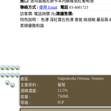
進口:
波特嘉威尼斯卡本內蘇維翁紅葡萄酒
元
聯絡方式 :
使用 Email
電話
03-4681723
3瓶1500
訪客價: 電話詢價 元(
建議售價
)
特色說明： 色澤 深紅寶石色澤 香氣 綠胡椒.蕃茄葉
元
柔順優雅和諧
3瓶2000
元
紅洒箱購
區
烈洒箱購
區
Valpolicella (Verona, Veneto)
產區 :
主要原料 :
葡萄
12.5%
酒精濃度 :
750ML
容量 :
IGP
等級 :