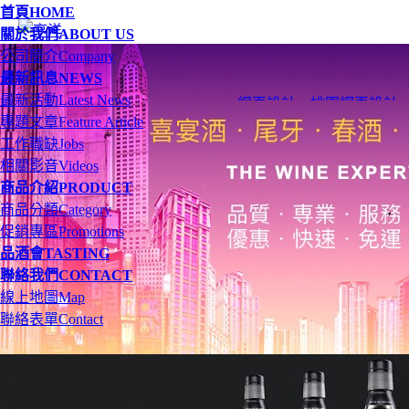
首頁
HOME
關於我們
ABOUT US
公司簡介
Company
最新訊息
NEWS
最新活動
Latest News
網頁設計
、
桃園網頁設計
專題文章
Feature Article
工作職缺
Jobs
相關影音
Videos
商品介紹
PRODUCT
商品分類
Category
促銷專區
Promotions
品酒會
TASTING
聯絡我們
CONTACT
線上地圖
Map
聯絡表單
Contact