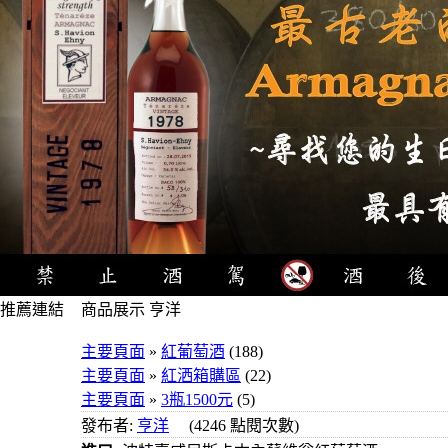
推薦連結
商品展示 亨洋
4瓶1000
主要頁面
»
紅葡萄酒
(188)
元
主要頁面
»
紅洒箱購區
(22)
3瓶1000
主要頁面
»
3瓶1500元
(5)
元
發布者:
亨洋
(4246 點閱次數)
3瓶1200