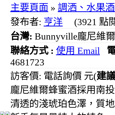
1000
主要頁面
»
調洒、水果酒
元
3瓶
發布者:
亨洋
(3921 點
1200
元
台灣:
Bunnyville龐尼
3瓶
1500
元
聯絡方式 :
使用 Email
3瓶
2000
4681723
元
紅洒
訪客價: 電話詢價 元(
建
箱購
區
龐尼維爾蜂蜜酒採用南投
烈洒
清透的淺琥珀色澤，質地
箱購
區