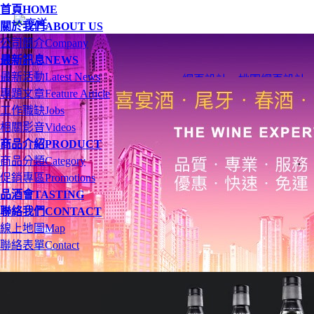
首頁
HOME
關於我們
ABOUT US
公司簡介
Company
最新訊息
NEWS
最新活動
Latest News
網頁設計
、
桃園網頁設計
專題文章
Feature Article
工作職缺
Jobs
相關影音
Videos
商品介紹
PRODUCT
商品分類
Category
促銷專區
Promotions
品酒會
TASTING
聯絡我們
CONTACT
線上地圖
Map
聯絡表單
Contact