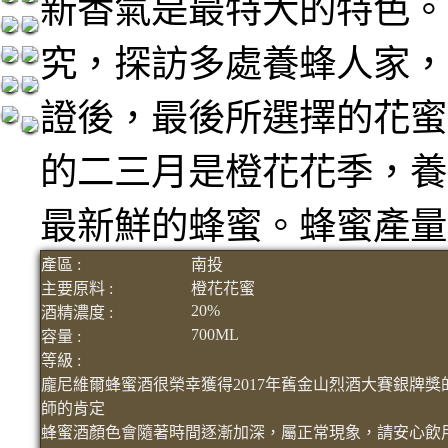
新香氣是最特大的特色。
究，探訪多處養蜂人家，
證後，最後所選擇的花蜜
的二三月是橙花花季，養
最新鮮的蜂蜜。蜂蜜產量
產區 :
南投
主要原料 :
橙花花蜜
20%
酒精濃度 :
700ML
容量 :
等級 :
龐尼維爾蜂蜜酒很榮幸獲得2017年舊金山烈酒大賽銀牌
師的肯定
蜂蜜酒顏色會隨著時間逐漸加深，屬正常現象，請安心飲