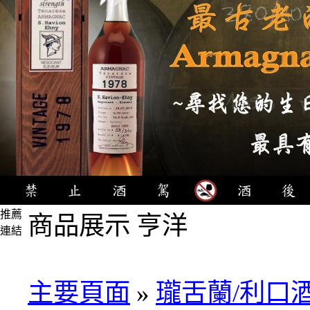
推薦
商品展示 亨洋
連結
4瓶
1000
元
主要頁面
»
瓏舌蘭/利口
3瓶