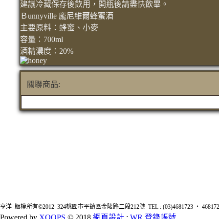
建議冷藏保存後飲用，開瓶後請盡快飲畢。
Ｂunnyville 龐尼維爾蜂蜜酒
主要原料：蜂蜜、小麥
容量：700ml
酒精濃度：20%
關聯商品:
亨洋 版權所有©2012 324桃園市平鎮區金陵路二段212號 TEL : (03)4681723 ‧ 4681726 FA
Powered by
XOOPS
© 2018
網頁設計
:
WR
登錄帳號