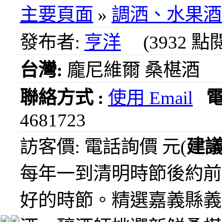
1000
主要頁面
»
調洒、水果酒
元
3瓶
發布者:
亨洋
(3932 點
1200
元
台灣:
龐尼維爾 桑椹酒
3瓶
1500
元
聯絡方式 :
使用 Email
3瓶
2000
4681723
元
紅洒
訪客價: 電話詢價 元(
建
箱購
區
每年一到清明時節後約前
烈洒
好的時節。精選嘉義縣義
箱購
區