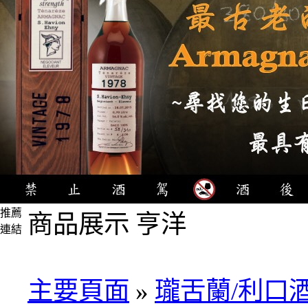
推薦
商品展示 亨洋
連結
4瓶
1000
元
主要頁面
»
瓏舌蘭/利口
3瓶