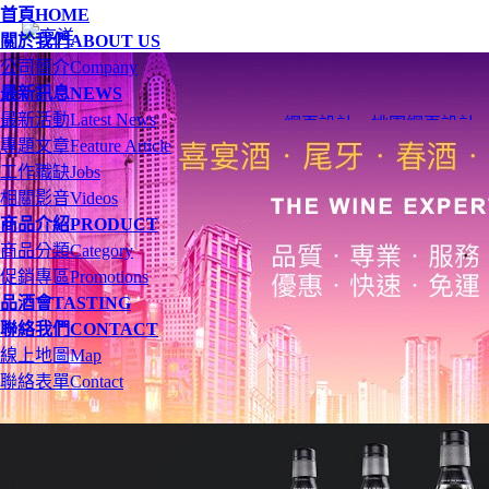
首頁
HOME
關於我們
ABOUT US
公司簡介
Company
最新訊息
NEWS
最新活動
Latest News
網頁設計
、
桃園網頁設計
專題文章
Feature Article
工作職缺
Jobs
相關影音
Videos
商品介紹
PRODUCT
商品分類
Category
促銷專區
Promotions
品酒會
TASTING
聯絡我們
CONTACT
線上地圖
Map
聯絡表單
Contact