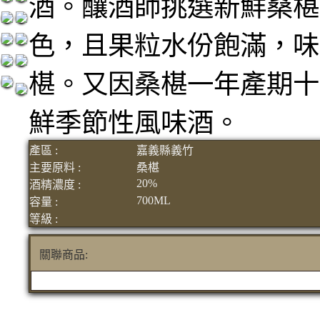
酒。釀酒師挑選新鮮桑椹
色，且果粒水份飽滿，味
椹。又因桑椹一年產期十
鮮季節性風味酒。
產區 :
嘉義縣義竹
主要原料 :
桑椹
20%
酒精濃度 :
700ML
容量 :
等級 :
關聯商品: