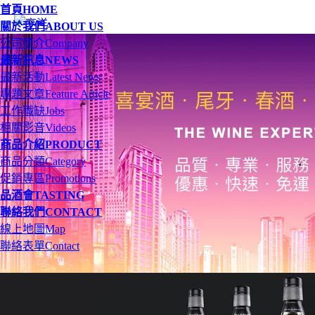
首頁
HOME
關於我們
ABOUT US
公司簡介
Company
最新訊息
NEWS
最新活動
Latest News
專題文章
Feature Article
工作職缺
Jobs
相關影音
Videos
商品介紹
PRODUCT
商品分類
Category
促銷專區
Promotions
品酒會
TASTING
聯絡我們
CONTACT
線上地圖
Map
聯絡表單
Contact