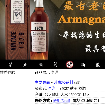
推薦連結
商品展示 亨洋
4瓶1000元
主要頁面
»
礦泉水/飲料
(39)
3瓶1000元
發布者:
亨洋
(4027 點閱次數)
3瓶1200元
台灣:
台大純水 大水 1500CC 12入
3瓶1500元
聯絡方式 :
使用 Email
電話
03-4681721
3瓶2000元