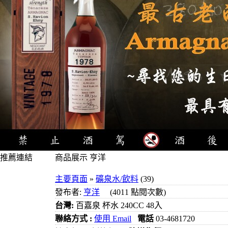
推薦連結
商品展示 亨洋
4瓶1000元
主要頁面
»
礦泉水/飲料
(39)
3瓶1000元
發布者:
亨洋
(4011 點閱次數)
3瓶1200元
台灣:
百嘉泉 杯水 240CC 48入
3瓶1500元
聯絡方式 :
使用 Email
電話
03-4681720
3瓶2000元