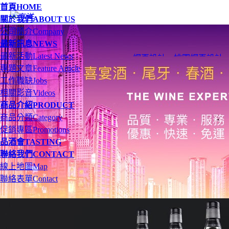
首頁
HOME
關於我們
ABOUT US
公司簡介
Company
最新訊息
NEWS
最新活動
Latest News
網頁設計
、
桃園網頁設計
專題文章
Feature Article
工作職缺
Jobs
相關影音
Videos
商品介紹
PRODUCT
商品分類
Category
促銷專區
Promotions
品酒會
TASTING
聯絡我們
CONTACT
線上地圖
Map
聯絡表單
Contact