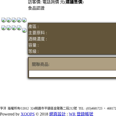
訪客價: 電話詢價 元(
建議售價
)
紅洒箱購區
食品認證
烈洒箱購區
產區 :
主要原料 :
酒精濃度 :
容量 :
等級 :
關聯商品:
亨洋 版權所有©2012 324桃園市平鎮區金陵路二段212號 TEL : (03)4681723 ‧ 4681726 FA
Powered by
XOOPS
© 2018
網頁設計
:
WR
登錄帳號