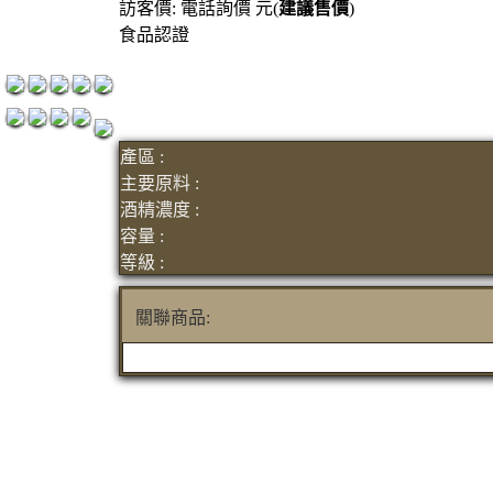
訪客價: 電話詢價 元(
建議售價
)
紅洒箱購區
食品認證
烈洒箱購區
產區 :
主要原料 :
酒精濃度 :
容量 :
等級 :
關聯商品: