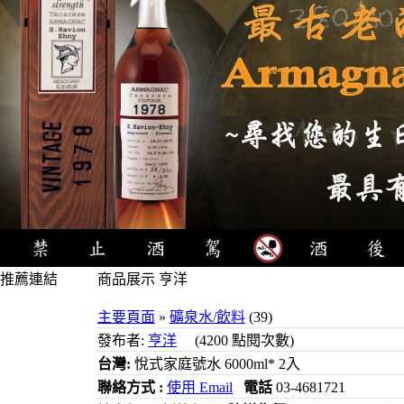
推薦連結
商品展示 亨洋
4瓶1000元
主要頁面
»
礦泉水/飲料
(39)
3瓶1000元
發布者:
亨洋
(4200 點閱次數)
3瓶1200元
台灣:
悅式家庭號水 6000ml* 2入
3瓶1500元
聯絡方式 :
使用 Email
電話
03-4681721
3瓶2000元