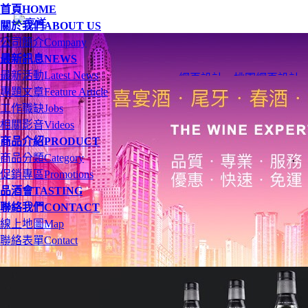
首頁
HOME
關於我們
ABOUT US
公司簡介
Company
最新訊息
NEWS
最新活動
Latest News
網頁設計
、
桃園網頁設計
專題文章
Feature Article
工作職缺
Jobs
相關影音
Videos
商品介紹
PRODUCT
商品分類
Category
促銷專區
Promotions
品酒會
TASTING
聯絡我們
CONTACT
線上地圖
Map
聯絡表單
Contact