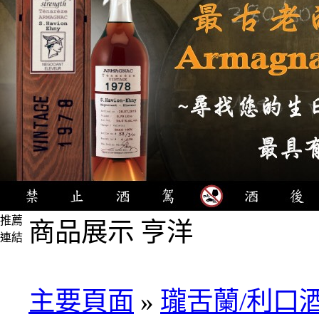
推薦
商品展示 亨洋
連結
4瓶
1000
元
主要頁面
»
瓏舌蘭/利口
3瓶