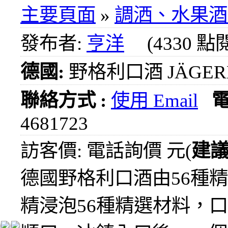
1000
主要頁面
»
調洒、水果酒
元
3瓶
發布者:
亨洋
(4330 點
1200
元
德國:
野格利口酒 JÄGER
3瓶
1500
元
聯絡方式 :
使用 Email
3瓶
2000
4681723
元
紅洒
訪客價: 電話詢價 元(
建
箱購
區
德國野格利口酒由56種
烈洒
精浸泡56種精選材料，
箱購
區