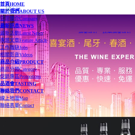
首頁
HOME
關於我們
ABOUT US
公司簡介
Company
最新訊息
NEWS
最新活動
Latest News
網頁設計
、
桃園網頁設計
專題文章
Feature Article
工作職缺
Jobs
相關影音
Videos
商品介紹
PRODUCT
商品分類
Category
促銷專區
Promotions
品酒會
TASTING
聯絡我們
CONTACT
線上地圖
Map
聯絡表單
Contact