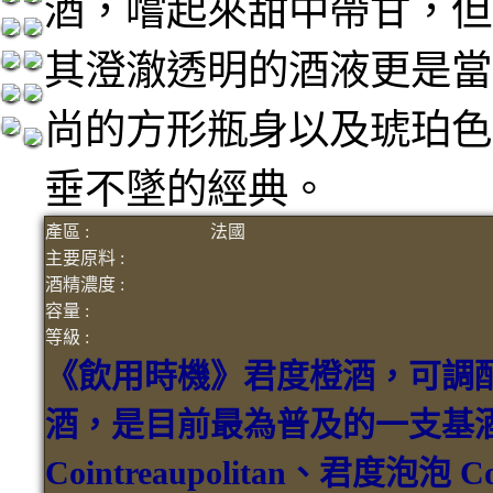
酒，嚐起來甜中帶甘，但
其澄澈透明的酒液更是當
尚的方形瓶身以及琥珀色
垂不墜的經典。
產區 :
法國
主要原料 :
酒精濃度 :
容量 :
等級 :
《飲用時機》君度橙酒，可調配
酒，是目前最為普及的一支基
Cointreaupolitan、君度泡泡 C