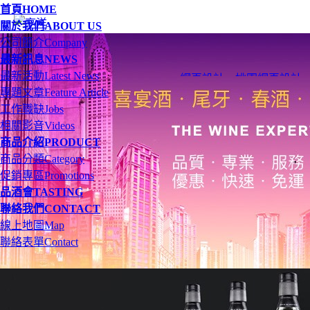
首頁
HOME
關於我們
ABOUT US
公司簡介
Company
最新訊息
NEWS
最新活動
Latest News
網頁設計
、
桃園網頁設計
專題文章
Feature Article
工作職缺
Jobs
相關影音
Videos
商品介紹
PRODUCT
商品分類
Category
促銷專區
Promotions
品酒會
TASTING
聯絡我們
CONTACT
線上地圖
Map
聯絡表單
Contact