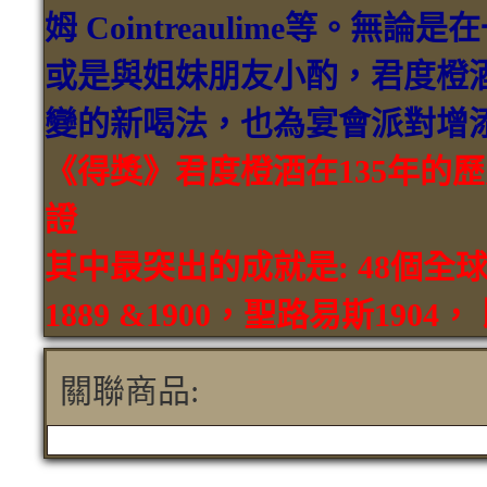
姆 Cointreaulime等。
或是與姐妹朋友小酌，君度橙
變的新喝法，也為宴會派對增
《得獎》君度橙酒在135年的
證
其中最突出的成就是: 48個
1889 &1900，聖路易斯1904，
關聯商品: