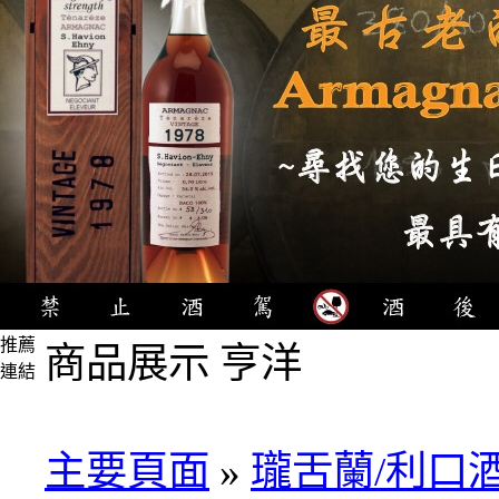
推薦
商品展示 亨洋
連結
4瓶
1000
元
主要頁面
»
瓏舌蘭/利口
3瓶