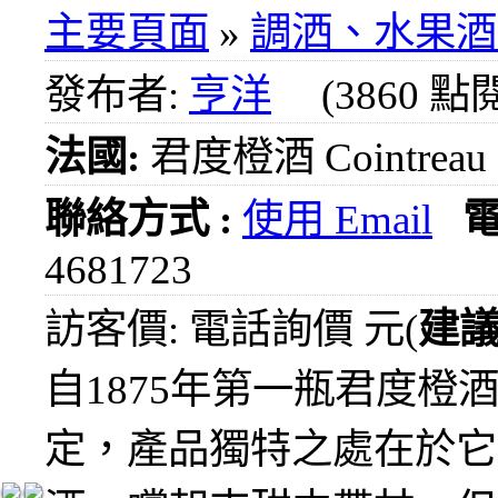
1000
主要頁面
»
調洒、水果酒
元
3瓶
發布者:
亨洋
(3860 點
1200
元
法國:
君度橙酒 Cointreau
3瓶
1500
元
聯絡方式 :
使用 Email
3瓶
2000
4681723
元
紅洒
訪客價: 電話詢價 元(
建
箱購
區
自1875年第一瓶君度
烈洒
定，產品獨特之處在於它
箱購
區