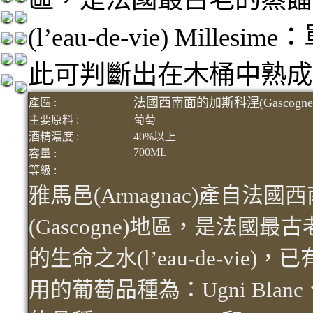
(l’eau-de-vie) Mi
此可判斷出在木桶中熟成
法國西南面的加斯科涅(Gascogn
產區 :
主要原料 :
葡萄
酒精濃度 :
40%以上
700ML
容量 :
等級 :
雅馬邑(Armagnac)產自法
(Gascogne)地區，是法國
的生命之水(l’eau-de-vi
用的葡萄品種為：Ugni Blanc、