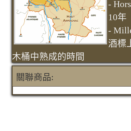
- H
10年
- M
酒標
木桶中熟成的時間
關聯商品: