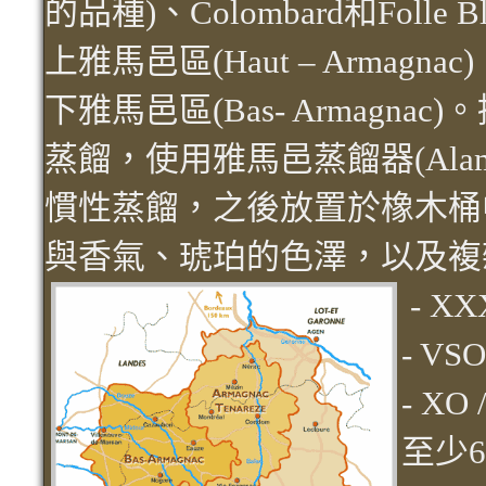
的品種)、Colombard和Folle
上雅馬邑區(Haut – Armagnac
下雅馬邑區(Bas- Armagn
蒸餾，使用雅馬邑蒸餾器(Alambic
慣性蒸餾，之後放置於橡木桶
與香氣、琥珀的色澤，以及複
- X
- V
- XO
至少