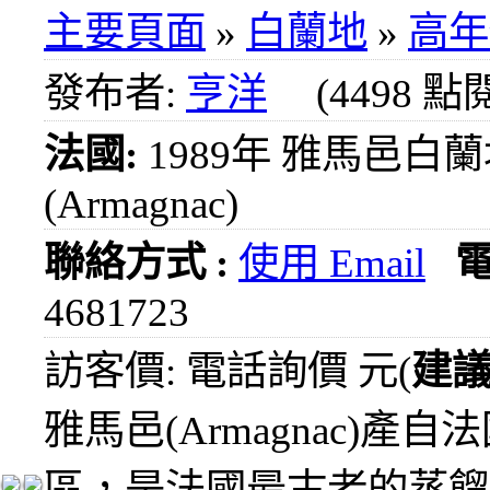
1000
主要頁面
»
白蘭地
»
高年
元
3瓶
發布者:
亨洋
(4498 點
1200
元
法國:
1989年 雅馬邑白
3瓶
1500
(Armagnac)
元
3瓶
2000
聯絡方式 :
使用 Email
元
4681723
紅洒
箱購
訪客價: 電話詢價 元(
建
區
烈洒
雅馬邑(Armagnac)產自
箱購
區
區，是法國最古老的蒸餾