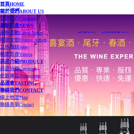
首頁
HOME
關於我們
ABOUT US
公司簡介
Company
最新訊息
NEWS
最新活動
Latest News
網頁設計
、
桃園網頁設計
專題文章
Feature Article
工作職缺
Jobs
相關影音
Videos
商品介紹
PRODUCT
商品分類
Category
促銷專區
Promotions
品酒會
TASTING
聯絡我們
CONTACT
線上地圖
Map
聯絡表單
Contact