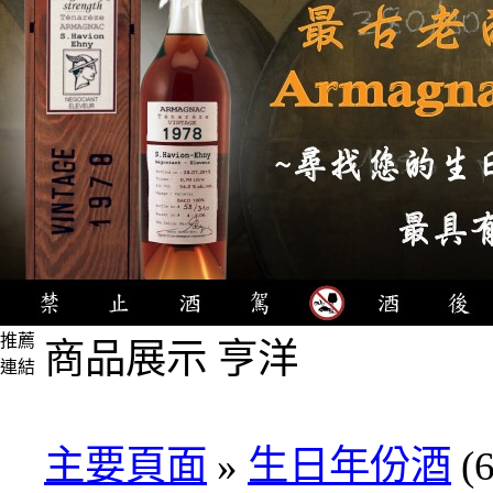
推薦
商品展示 亨洋
連結
4瓶
1000
元
主要頁面
»
生日年份酒
(6
3瓶