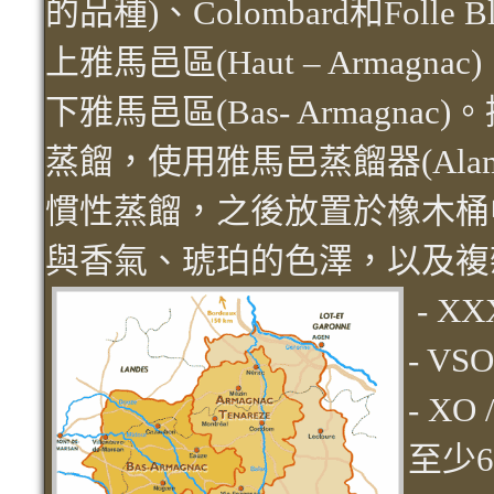
的品種)、Colombard和Folle
上雅馬邑區(Haut – Armagnac
下雅馬邑區(Bas- Armagn
蒸餾，使用雅馬邑蒸餾器(Alambic
慣性蒸餾，之後放置於橡木桶
與香氣、琥珀的色澤，以及複
- X
- V
- XO
至少