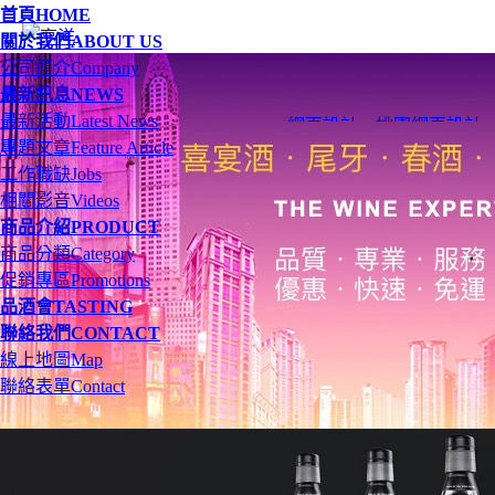
首頁
HOME
關於我們
ABOUT US
公司簡介
Company
最新訊息
NEWS
最新活動
Latest News
網頁設計
、
桃園網頁設計
專題文章
Feature Article
工作職缺
Jobs
相關影音
Videos
商品介紹
PRODUCT
商品分類
Category
促銷專區
Promotions
品酒會
TASTING
聯絡我們
CONTACT
線上地圖
Map
聯絡表單
Contact