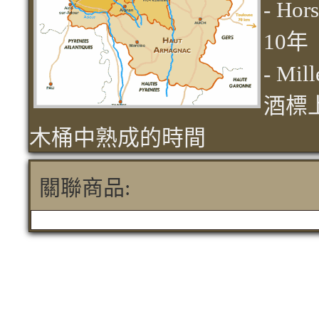
- H
10年
- M
酒標
木桶中熟成的時間
關聯商品: