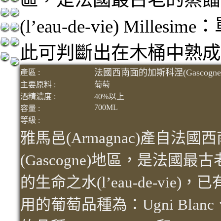
(l’eau-de-vie) Mi
此可判斷出在木桶中熟成
法國西南面的加斯科涅(Gascogn
產區 :
主要原料 :
葡萄
酒精濃度 :
40%以上
700ML
容量 :
等級 :
雅馬邑(Armagnac)產自法
(Gascogne)地區，是法國
的生命之水(l’eau-de-vi
用的葡萄品種為：Ugni Blanc、