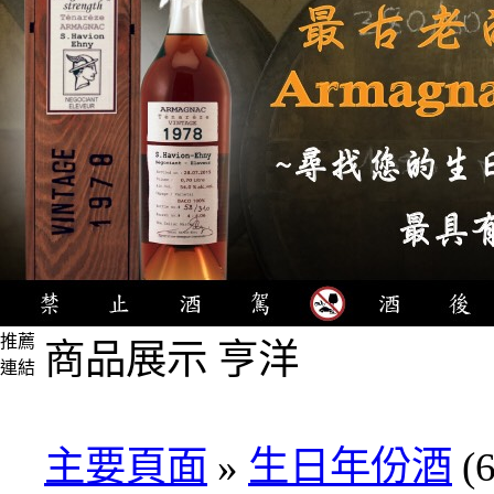
推薦
商品展示 亨洋
連結
4瓶
1000
元
主要頁面
»
生日年份酒
(6
3瓶