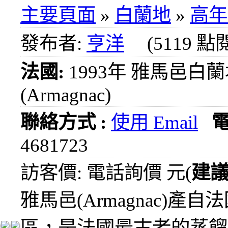
1000
主要頁面
»
白蘭地
»
高年
元
3瓶
發布者:
亨洋
(5119 點
1200
元
法國:
1993年 雅馬邑白
3瓶
1500
(Armagnac)
元
3瓶
2000
聯絡方式 :
使用 Email
元
4681723
紅洒
箱購
訪客價: 電話詢價 元(
建
區
烈洒
雅馬邑(Armagnac)產自
箱購
區
區，是法國最古老的蒸餾