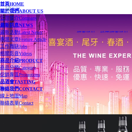
首頁
HOME
關於我們
ABOUT US
公司簡介
Company
最新訊息
NEWS
最新活動
Latest News
網頁設計
、
桃園網頁設計
專題文章
Feature Article
工作職缺
Jobs
相關影音
Videos
商品介紹
PRODUCT
商品分類
Category
促銷專區
Promotions
品酒會
TASTING
聯絡我們
CONTACT
線上地圖
Map
聯絡表單
Contact