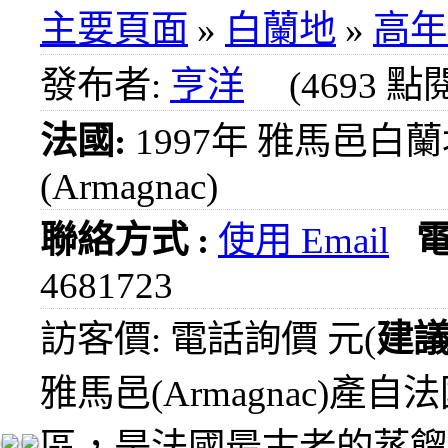
1000
主要頁面
»
白蘭地
»
高年
元
3瓶
發布者:
亨洋
(4693 點
1200
元
法國:
1997年 雅馬邑白
3瓶
1500
(Armagnac)
元
3瓶
2000
聯絡方式 :
使用 Email
元
4681723
紅洒
箱購
訪客價: 電話詢價 元(
建
區
烈洒
雅馬邑(Armagnac)產自
箱購
區
區，是法國最古老的蒸餾