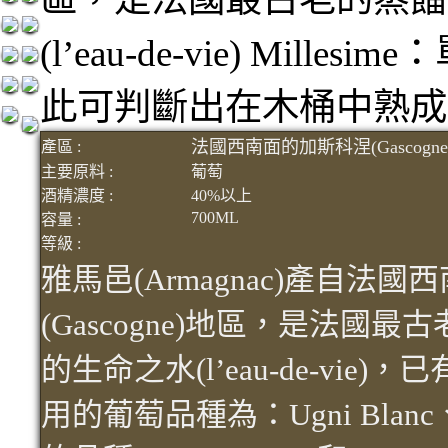
(l’eau-de-vie) Mi
此可判斷出在木桶中熟成
法國西南面的加斯科涅(Gascogn
產區 :
主要原料 :
葡萄
酒精濃度 :
40%以上
700ML
容量 :
等級 :
雅馬邑(Armagnac)產自法
(Gascogne)地區，是法國
的生命之水(l’eau-de-vi
用的葡萄品種為：Ugni Blanc、