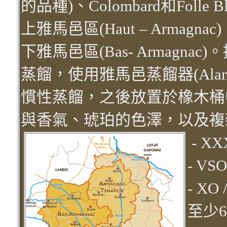
的品種)、Colombard和Folle
上雅馬邑區(Haut – Armagnac
下雅馬邑區(Bas- Armagn
蒸餾，使用雅馬邑蒸餾器(Alambic
慣性蒸餾，之後放置於橡木桶
與香氣、琥珀的色澤，以及複
- X
- V
- XO
至少