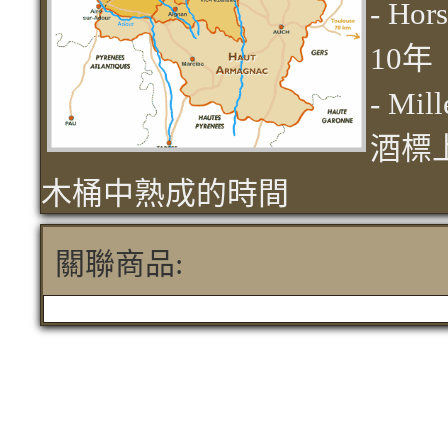
- H
10年
- M
酒標
木桶中熟成的時間
關聯商品: