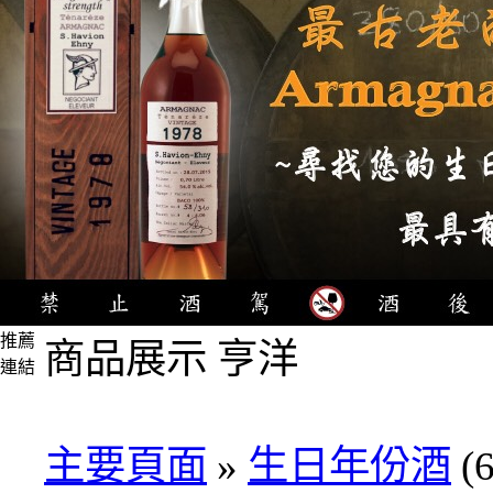
推薦
商品展示 亨洋
連結
4瓶
1000
元
主要頁面
»
生日年份酒
(6
3瓶