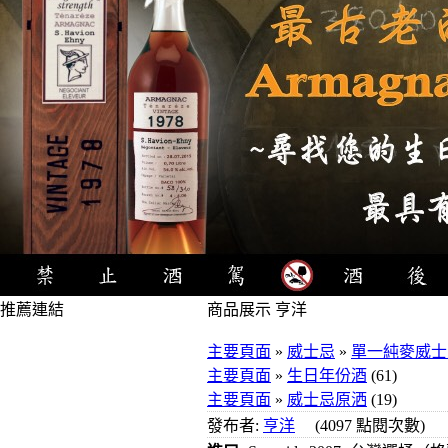
推薦連結
商品展示 亨洋
4瓶1000元
主要頁面
»
威士忌
»
單一純麥威士
3瓶1000元
主要頁面
»
生日年份酒
(61)
3瓶1200元
主要頁面
»
威士忌原洒
(19)
3瓶1500元
發布者:
亨洋
(4097 點閱次數)
3瓶2000元