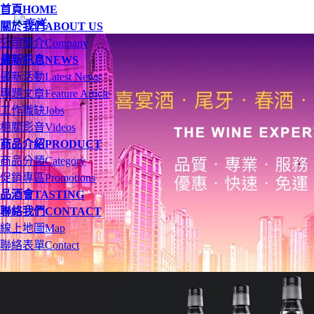
首頁
HOME
關於我們
ABOUT US
公司簡介
Company
最新訊息
NEWS
最新活動
Latest News
專題文章
Feature Article
工作職缺
Jobs
相關影音
Videos
商品介紹
PRODUCT
商品分類
Category
促銷專區
Promotions
品酒會
TASTING
聯絡我們
CONTACT
線上地圖
Map
聯絡表單
Contact