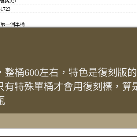
（格蘭路思）
81723
20的第一個單桶
整桶600左右，特色是復刻版的
只有特殊單桶才會用復刻標，算是
瓶