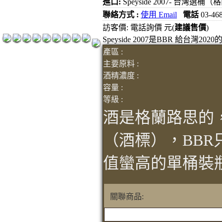
進口:
Speyside 2007- 台灣選桶
紅洒箱購區
聯絡方式 :
使用 Email
電話
03-46
烈洒箱購區
訪客價: 電話詢價 元(
建議售價
)
Speyside 2007是BBR 給台灣20
產區 :
主要原料 :
酒精濃度 :
容量 :
等級 :
酒是格蘭路思的，
（酒標），BBR
值蠻高的單桶裝
關聯商品: