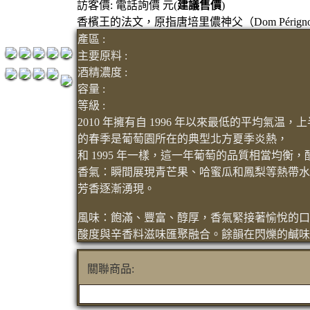
訪客價: 電話詢價 元(
建議售價
)
紅洒箱購區
香檳王的法文，原指唐培里儂神父（Dom Pérign
烈洒箱購區
產區 :
主要原料 :
酒精濃度 :
容量 :
等級 :
2010 年擁有自 1996 年以來最低的平均
的春季是葡萄園所在的典型北方夏季炎熱，
和 1995 年一樣，這一年葡萄的品質相當均衡
香氣：瞬間展現青芒果、哈蜜瓜和鳳梨等熱帶水
芳香逐漸湧現。
風味：飽滿、豐富、醇厚，香氣緊接著愉悅的口
酸度與辛香料滋味匯聚融合。餘韻在閃爍的鹹味
關聯商品: