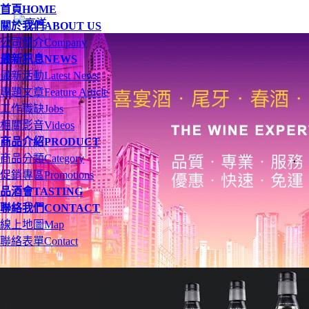
首頁
HOME
關於我們
ABOUT US
公司簡介
Company
最新訊息
NEWS
最新活動
Latest News
專題文章
Feature Article
工作職缺
Jobs
相關影音
Videos
商品介紹
PRODUCT
商品分類
Category
促銷專區
Promotions
品酒會
TASTING
聯絡我們
CONTACT
線上地圖
Map
聯絡表單
Contact