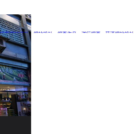
桃園網站設計
、
網站設計
、
網頁作品
、
洋行網頁
、
菸酒網站設計