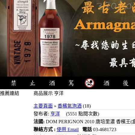
推薦連結
商品展示 亨洋
4瓶1000元
主要頁面
»
香檳氣泡酒
(18)
3瓶1000元
發布者:
亨洋
(5551 點閱次數)
3瓶1200元
法國:
DOM PERIGNON 2010 唐培里濃 香檳王(
3瓶1500元
聯絡方式 :
使用 Email
電話
03-4681723
3瓶2000元