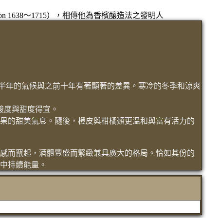
on 1638～1715），相傳他為香檳釀造法之發明人
氣温，上半年的氣候與之前十年有著顯著的差異。寒冷的冬季和涼爽
，酸度與甜度得宜。
果的甜美氣息。隨後，橙皮與柑橘類更温和與富有活力的
感而竄起，酒體豐盛而緊緻兼具廣大的格局。恰如其份的
中持續能量。