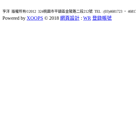
紅葡萄酒 SIMOF 2017
噶瑪蘭經典獨奏系列
亨洋 版權所有©2012 324桃園市平鎮區金陵路二段212號 TEL : (03)4681723 ‧ 4681726 
第六版
一。由調酒師所特選
Powered by
XOOPS
© 2018
網頁設計
:
WR
登錄帳號
Marqués de Cáceres MC
美國白橡木(American
– Juana Martín 西班牙
white oak Quercus alba
卡賽瑞酒霸Juana
前美國波...
Martín限定版紅葡萄酒
SIMOF 2017 第六...