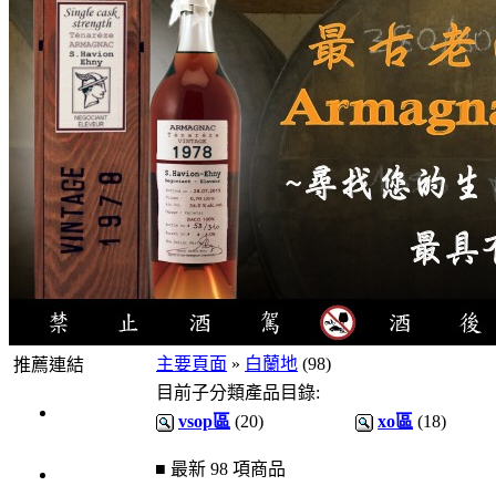
主要頁面
»
白蘭地
(98)
推薦連結
目前子分類產品目錄:
4瓶1000
vsop區
(20)
xo區
(18)
元
■ 最新 98 項商品
3瓶1000