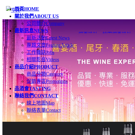
首頁
HOME
關於我們
ABOUT US
公司簡介
Company
最新訊息
NEWS
網頁設計
、
桃園網頁設計
最新活動
Latest News
專題文章
Feature Article
工作職缺
Jobs
相關影音
Videos
商品介紹
PRODUCT
商品分類
Category
促銷專區
Promotions
品酒會
TASTING
聯絡我們
CONTACT
線上地圖
Map
聯絡表單
Contact