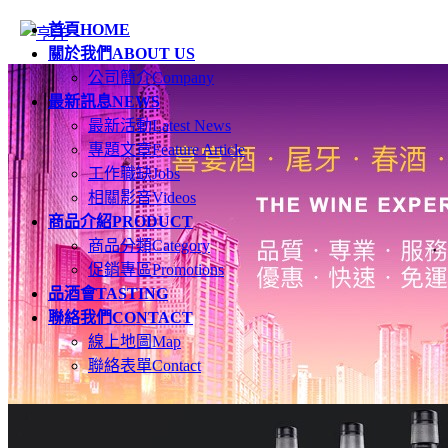
首頁
HOME
關於我們
ABOUT US
公司簡介
Company
最新訊息
NEWS
最新活動
Latest News
專題文章
Feature Article
工作職缺
Jobs
相關影音
Videos
商品介紹
PRODUCT
商品分類
Category
促銷專區
Promotions
品酒會
TASTING
聯絡我們
CONTACT
線上地圖
Map
聯絡表單
Contact