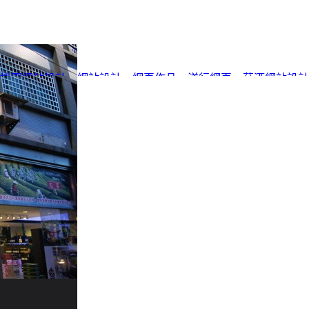
桃園網站設計
、
網站設計
、
網頁作品
、
洋行網頁
、
菸酒網站設計