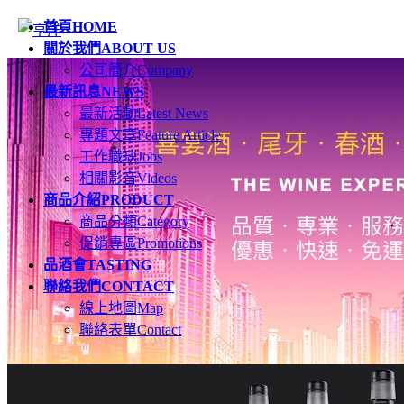
首頁
HOME
關於我們
ABOUT US
公司簡介
Company
最新訊息
NEWS
最新活動
Latest News
專題文章
Feature Article
工作職缺
Jobs
相關影音
Videos
商品介紹
PRODUCT
商品分類
Category
促銷專區
Promotions
品酒會
TASTING
聯絡我們
CONTACT
線上地圖
Map
聯絡表單
Contact