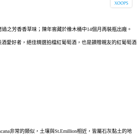
過之芳香香草味；陳年窖藏於橡木桶中14個月再裝瓶出廠。
萄美酒愛好者，絕佳精選拍檔紅葡萄酒，也是饋贈親友的紅葡萄酒
cana非常的類似，土壤與St.Emillion相近，皆屬石灰黏土的地