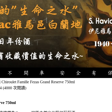
et Famille Fezas Grand Reserve 750ml
4
(
4000 次閱讀
)
rve 750ml