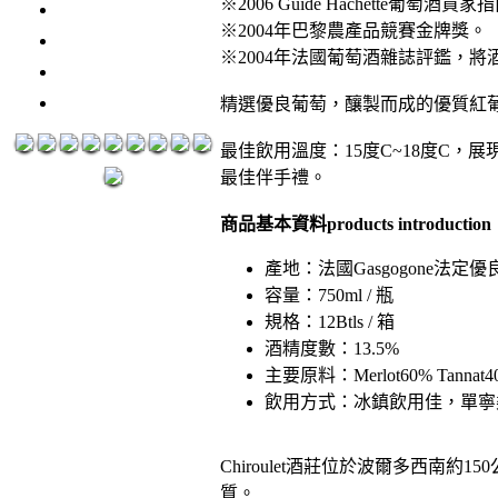
※2006 Guide Hachette葡萄
3瓶1500元
※2004年巴黎農產品競賽金牌獎。
3瓶2000元
※2004年法國葡萄酒雜誌評鑑，將酒莊
紅洒箱購區
烈洒箱購區
精選優良葡萄，釀製而成的優質紅
最佳飲用溫度：15度C~18度C
最佳伴手禮。
商品基本資料products introduction
產地：法國Gasgogone法定
容量：750ml / 瓶
規格：12Btls / 箱
酒精度數：13.5%
主要原料：Merlot60% Tannat
飲用方式：冰鎮飲用佳，單寧
Chiroulet酒莊位於波爾多西南約1
質。