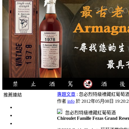
專題文章
: 忽必烈特級禮藏紅葡萄酒 Chiroul
推薦連結
作者
info
於 2012年05月08日 19:20:2
4瓶1000元
忽必烈特級禮藏紅葡萄酒
3瓶1000元
Chiroulet Famille Fezas Grand Rese
3瓶1200元