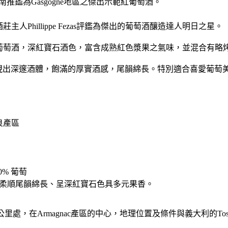
酒買家指南推鑑為Gasgogne地區之傑出示範紅葡萄酒。
主人Phillippe Fezas評鑑為傑出的葡萄酒釀造達人明日之星。
葡萄酒，深紅寶石酒色，富含成熟紅色漿果之氣味，並混合有略烤
，展現出深邃酒體，飽滿的厚實酒感，尾韻綿長。特別適合喜愛葡
優良產區
40% 葡萄
柔順尾韻綿長、呈深紅寶石色具多元果香。
50公里處，在Armagnac產區的中心，地理位置及條件與義大利的Tos