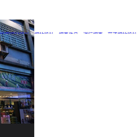
桃園網站設計
、
網站設計
、
網頁作品
、
洋行網頁
、
菸酒網站設計