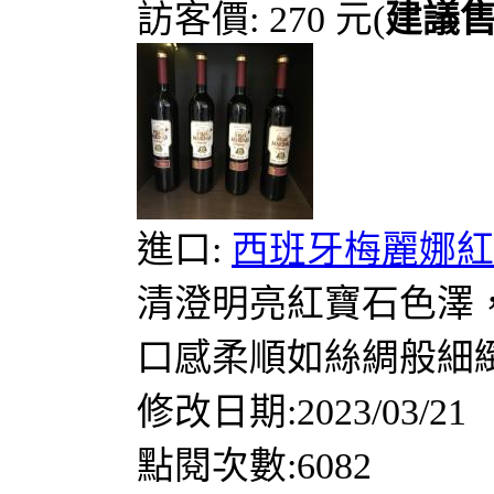
訪客價: 270 元(
建議
進口:
西班牙梅麗娜紅酒
清澄明亮紅寶石色澤
口感柔順如絲綢般細緻
修改日期:2023/03/21
點閱次數:6082