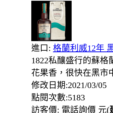
進口:
格蘭利威12年
1822私釀盛行的蘇
花果香，很快在黑市中
修改日期:2021/03/05
點閱次數:5183
訪客價: 電話詢價 元(