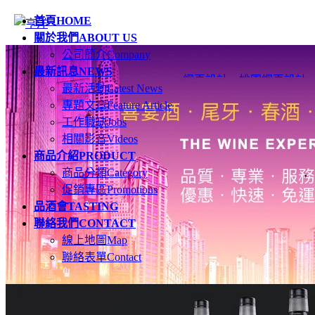
首頁
HOME
關於我們
ABOUT US
公司簡介
Company
最新訊息
NEWS
網頁設計
、
桃園網頁設計
最新活動
Latest News
專題文章
Feature Article
工作職缺
Jobs
相關影音
Videos
商品介紹
PRODUCT
商品分類
Category
促銷專區
Promotions
品酒會
TASTING
聯絡我們
CONTACT
線上地圖
Map
聯絡表單
Contact