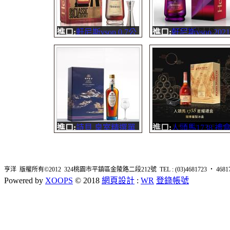
亞...
風...
進口:
軒尼斯vsop 0.7公
進口:
軒尼斯vsop 2021
升 禮盒
年 0.7公升
此款酒是採用法國干
區上等的白葡萄所釀
製，調合60多種自干
四大產區的生命之水
成�...
進口:
詩貝 皇室精選單
進口:
人頭馬1738 禮
一純麥威士忌禮盒
0.7公升
人頭馬1738特優700m
Remy Martin 1738
亨洋 版權所有©2012 324桃園市平鎮區金陵路二段212號 TEL : (03)4681723 ‧ 4681726 
Accord Royal，一則
Powered by
XOOPS
© 2018
網頁設計
:
WR
登錄帳號
頭馬歷史上最值得讚
頌、來自皇家的榮耀..