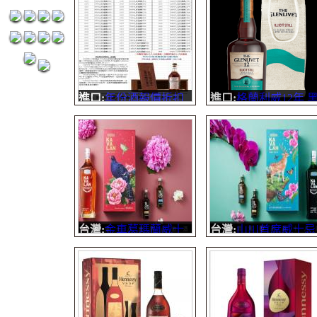
3000元
元
由波爾多古老的葡萄酒
清澄明亮紅寶石色澤
廠所灌裝生產，酒廠創
優雅兼具複雜結構的
立於1844年，歷史悠
緻香氣， 口感柔順如
久，已成為具有
絲綢般細緻，酒體均
HACCP及ISO 90...
�...
進口:
年份酒報價折扣
進口:
格蘭利威12年 
明細
市聖水限量版 單一純
麥威士忌
1822私釀盛行的蘇格
蘭，格蘭利威創辦人
創優雅細緻花果香，
快在黑市中闖出名號
連�...
台灣:
金車葛瑪蘭威士
台灣:
山川首席威士忌
忌 禮盒2021年
禮盒2021年
由調酒師精選波本桶、
山川首席是一款獨具
雪莉桶、重裝桶等多款
性卻又十分協調的單
橡木桶，以絕佳比例調
麥芽威士忌。當來自
配，經由台灣獨特的
萄牙波特酒桶的出眾