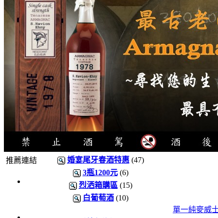
婚宴尾牙春酒特惠
(47)
推薦連結
3瓶1200元
(6)
4瓶
烈洒箱購區
(15)
1000
白葡萄酒
(10)
元
單一純麥威
3瓶