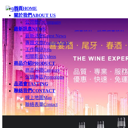
首頁
HOME
關於我們
ABOUT US
公司簡介
Company
最新訊息
NEWS
網頁設計
、
桃園網頁設計
最新活動
Latest News
專題文章
Feature Article
工作職缺
Jobs
相關影音
Videos
商品介紹
PRODUCT
商品分類
Category
促銷專區
Promotions
品酒會
TASTING
聯絡我們
CONTACT
線上地圖
Map
聯絡表單
Contact