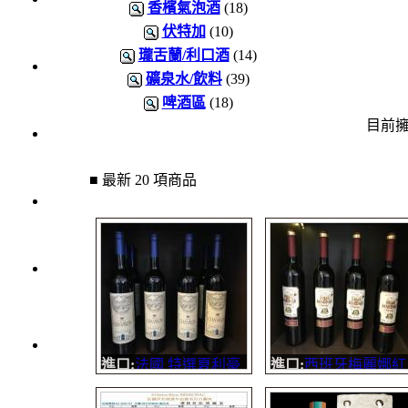
香檳氣泡酒
(18)
1000
伏特加
(10)
元
瓏舌蘭/利口酒
(14)
3瓶
礦泉水/飲料
(39)
1200
啤酒區
(18)
元
目前擁
3瓶
1500
元
■ 最新 20 項商品
3瓶
2000
元
紅洒
箱購
區
烈洒
進口:
法國 特選夏利豪
進口:
西班牙梅麗娜紅
箱購
紅酒 單瓶270元 箱購
酒 單瓶270元 箱購300
區