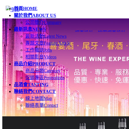
首頁
HOME
關於我們
ABOUT US
公司簡介
Company
最新訊息
NEWS
網頁設計
、
桃園網頁設計
最新活動
Latest News
專題文章
Feature Article
工作職缺
Jobs
相關影音
Videos
商品介紹
PRODUCT
商品分類
Category
促銷專區
Promotions
品酒會
TASTING
聯絡我們
CONTACT
線上地圖
Map
聯絡表單
Contact