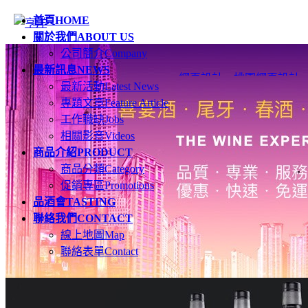
首頁
HOME
關於我們
ABOUT US
公司簡介
Company
最新訊息
NEWS
網頁設計
、
桃園網頁設計
最新活動
Latest News
專題文章
Feature Article
工作職缺
Jobs
相關影音
Videos
商品介紹
PRODUCT
商品分類
Category
促銷專區
Promotions
品酒會
TASTING
聯絡我們
CONTACT
線上地圖
Map
聯絡表單
Contact