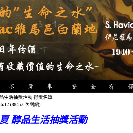
醇品生活抽獎活動 得獎名單
6:12
(
88453 次閱讀
)
夏 醇品生活抽獎活動