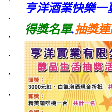
亨洋酒業快樂一
1000
元
3瓶
1200
得獎名單
.
抽獎連
元
3瓶
1500
元
3瓶
2000
元
紅洒
箱購
區
烈洒
箱購
區