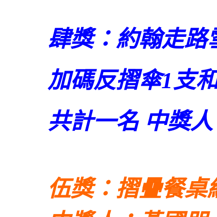
肆獎：約翰走路
加碼反摺傘1支
共計一名 中獎
伍獎：摺疊餐桌