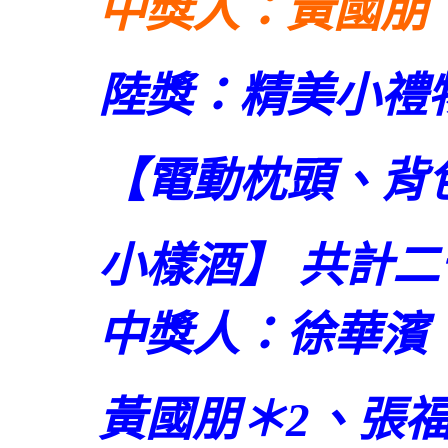
中獎人：黃國朋
陸獎：精美小禮
【電動枕頭、背
小樣酒】 共計二
中獎人：徐華濱
黃國朋＊2、張福