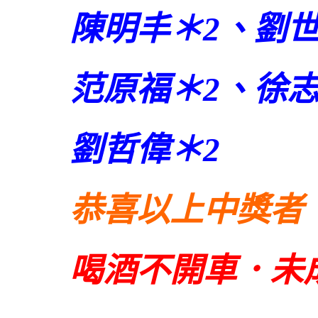
陳明丰＊2、劉
范原福＊2、徐
劉哲偉＊2
恭喜以上中獎者
喝酒不開車．未