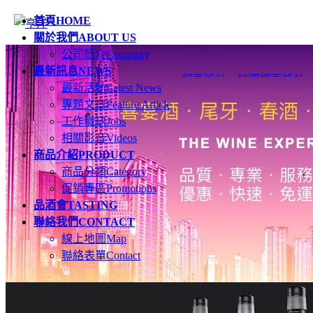
首頁
HOME
關於我們
ABOUT US
公司簡介
Company
最新訊息
NEWS
網頁設計
、
桃園網頁設計
最新活動
Latest News
專題文章
Feature Article
工作職缺
Jobs
相關影音
Videos
商品介紹
PRODUCT
商品分類
Category
促銷專區
Promotions
品酒會
TASTING
聯絡我們
CONTACT
線上地圖
Map
聯絡表單
Contact