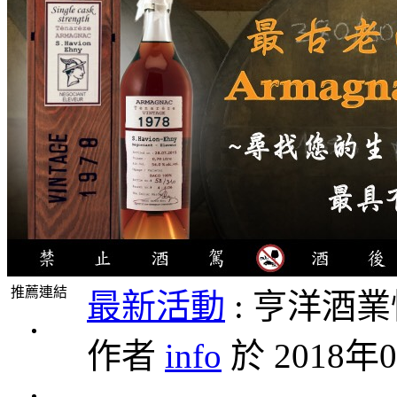
推薦連結
最新活動
: 亨洋酒
4瓶
作者
info
於 2018年0
1000
元
3瓶