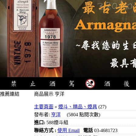
推薦連結
商品展示 亨洋
4瓶1000元
主要頁面
»
煙斗、精品、煙具
(27)
3瓶1000元
發布者:
亨洋
(5804 點閱次數)
3瓶1200元
進口:
588煙斗組
3瓶1500元
聯絡方式 :
使用 Email
電話
03-4681723
3瓶2000元