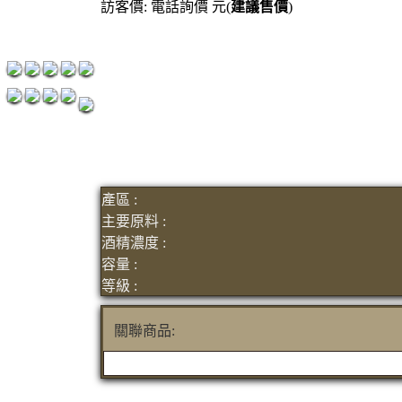
訪客價: 電話詢價 元(
建議售價
)
紅洒箱購區
烈洒箱購區
產區 :
主要原料 :
酒精濃度 :
容量 :
等級 :
關聯商品: