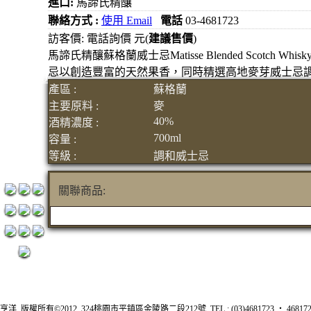
進口:
馬諦氏精釀
元
聯絡方式 :
使用 Email
電話
03-4681723
3瓶1500
訪客價: 電話詢價 元(
建議售價
)
馬諦氏精釀蘇格蘭威士忌Matisse Blended Scotc
元
忌以創造豐富的天然果香，同時精選高地麥芽威士忌
3瓶2000
產區 :
蘇格蘭
元
主要原料 :
麥
紅洒箱
40%
酒精濃度 :
購區
700ml
容量 :
烈洒箱
等級 :
調和威士忌
購區
關聯商品:
亨洋 版權所有©2012 324桃園市平鎮區金陵路二段212號 TEL : (03)4681723 ‧ 4681726 FA