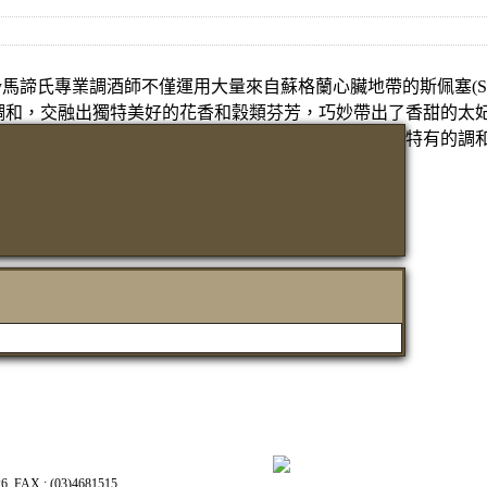
h Whisky馬諦氏專業調酒師不僅運用大量來自蘇格蘭心臟地帶的斯佩塞(Sp
調和，交融出獨特美好的花香和穀類芬芳，巧妙帶出了香甜的太
特有的調
X : (03)4681515