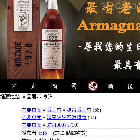
推薦連結
商品展示 亨洋
4瓶1000
主要頁面
»
威士忌
»
調合威士忌
(56)
元
主要頁面
»
婚宴尾牙春酒特惠
(47)
3瓶1000
主要頁面
»
3瓶1000元
(10)
元
發布者:
info
(5713 點閱次數)
3瓶1200