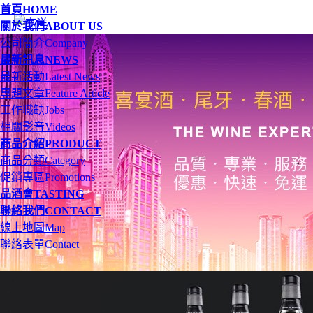
首頁
HOME
關於我們
ABOUT US
公司簡介
Company
最新訊息
NEWS
最新活動
Latest News
專題文章
Feature Article
工作職缺
Jobs
相關影音
Videos
商品介紹
PRODUCT
商品分類
Category
促銷專區
Promotions
品酒會
TASTING
聯絡我們
CONTACT
線上地圖
Map
聯絡表單
Contact