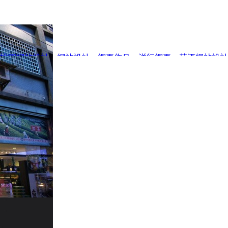
桃園網站設計
、
網站設計
、
網頁作品
、
洋行網頁
、
菸酒網站設計