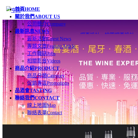
首頁
HOME
關於我們
ABOUT US
公司簡介
Company
最新訊息
NEWS
網頁設計
、
桃園網頁設計
最新活動
Latest News
專題文章
Feature Article
工作職缺
Jobs
相關影音
Videos
商品介紹
PRODUCT
商品分類
Category
促銷專區
Promotions
品酒會
TASTING
聯絡我們
CONTACT
線上地圖
Map
聯絡表單
Contact