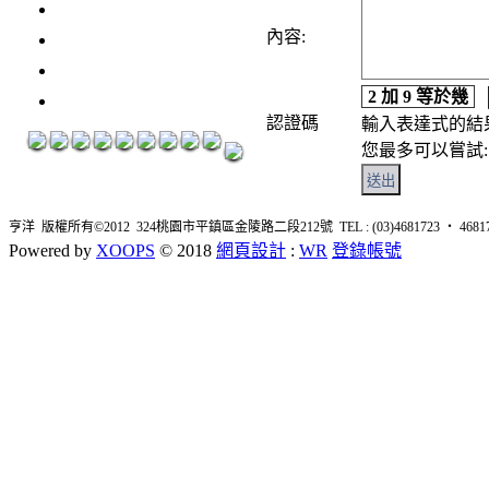
3瓶1500元
3瓶2000元
內容:
紅洒箱購區
2 加 9 等於幾
烈洒箱購區
認證碼
輸入表達式的結
您最多可以嘗試: 
亨洋 版權所有©2012 324桃園市平鎮區金陵路二段212號 TEL : (03)4681723 ‧ 4681726 
Powered by
XOOPS
© 2018
網頁設計
:
WR
登錄帳號