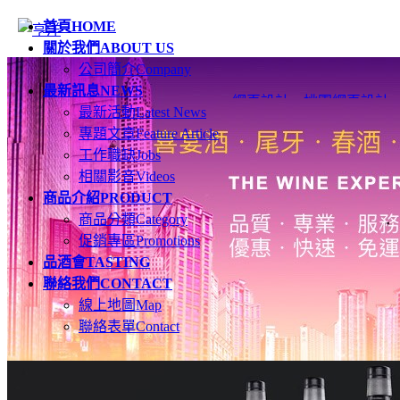
首頁
HOME
關於我們
ABOUT US
公司簡介
Company
最新訊息
NEWS
網頁設計
、
桃園網頁設計
最新活動
Latest News
專題文章
Feature Article
工作職缺
Jobs
相關影音
Videos
商品介紹
PRODUCT
商品分類
Category
促銷專區
Promotions
品酒會
TASTING
聯絡我們
CONTACT
線上地圖
Map
聯絡表單
Contact