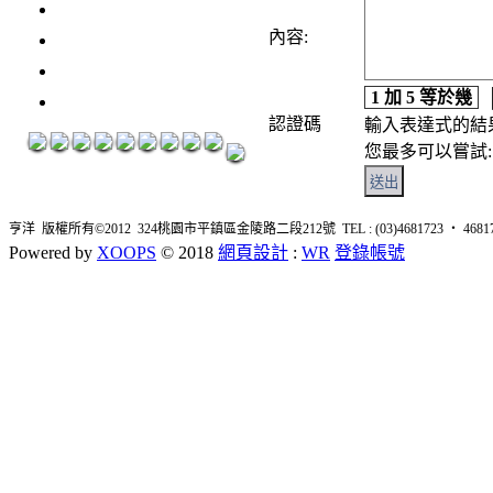
3瓶1500元
3瓶2000元
內容:
紅洒箱購區
1 加 5 等於幾
烈洒箱購區
認證碼
輸入表達式的結
您最多可以嘗試: 
亨洋 版權所有©2012 324桃園市平鎮區金陵路二段212號 TEL : (03)4681723 ‧ 4681726 
Powered by
XOOPS
© 2018
網頁設計
:
WR
登錄帳號