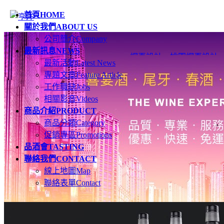
首頁
HOME
關於我們
ABOUT US
公司簡介
Company
最新訊息
NEWS
網頁設計
、
桃園網頁設計
最新活動
Latest News
專題文章
Feature Article
工作職缺
Jobs
相關影音
Videos
商品介紹
PRODUCT
商品分類
Category
促銷專區
Promotions
品酒會
TASTING
聯絡我們
CONTACT
線上地圖
Map
聯絡表單
Contact