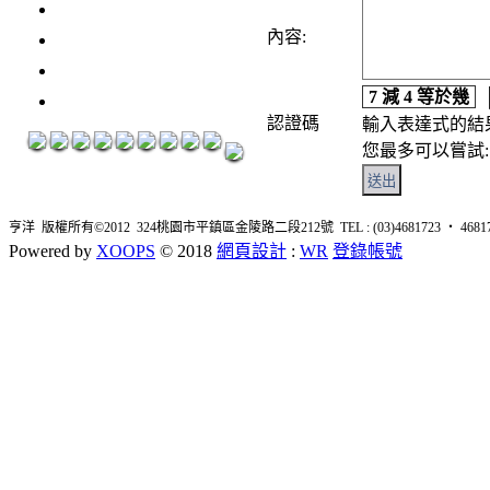
3瓶1500元
3瓶2000元
內容:
紅洒箱購區
7 減 4 等於幾
烈洒箱購區
認證碼
輸入表達式的結
您最多可以嘗試: 
亨洋 版權所有©2012 324桃園市平鎮區金陵路二段212號 TEL : (03)4681723 ‧ 4681726 
Powered by
XOOPS
© 2018
網頁設計
:
WR
登錄帳號