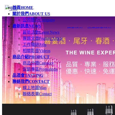
首頁
HOME
關於我們
ABOUT US
公司簡介
Company
最新訊息
NEWS
網頁設計
、
桃園網頁設計
最新活動
Latest News
專題文章
Feature Article
工作職缺
Jobs
相關影音
Videos
商品介紹
PRODUCT
商品分類
Category
促銷專區
Promotions
品酒會
TASTING
聯絡我們
CONTACT
線上地圖
Map
聯絡表單
Contact