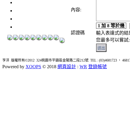
3瓶1500元
3瓶2000元
內容:
紅洒箱購區
1 加 8 等於幾
烈洒箱購區
認證碼
輸入表達式的結
您最多可以嘗試: 
亨洋 版權所有©2012 324桃園市平鎮區金陵路二段212號 TEL : (03)4681723 ‧ 4681726 
Powered by
XOOPS
© 2018
網頁設計
:
WR
登錄帳號