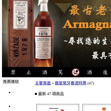
推薦連結
主要頁面
»
婚宴尾牙春酒特惠
(47)
4瓶1000
■ 最新 47 項商品
元
3瓶1000