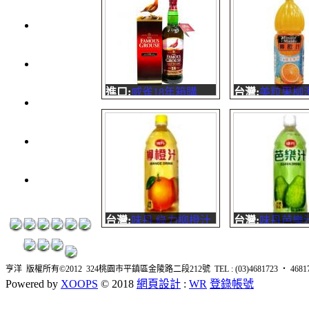
元
3瓶1200
元
3瓶1500
元
進口:
威雀18年箱購
台灣:
美粒果柳
3瓶2000
9000元金額可累積紅利
1000cc 12入
元
威雀18年純麥蘇格蘭威
※ 檢驗合格 ※ 
紅洒箱購
士忌Famous Grouse 18
驗報告不含塑
Years old Blended Malt
特加陽光果肉 
區
Scotch Whisky
的果汁 果汁含
烈洒箱購
10%，�...
區
台灣:
味丹 綠力柳橙汁
台灣:
味丹芭樂
保特980ml 1箱12入
(980ml) 12入
味丹 綠力柳橙汁味丹
味丹 綠力芭樂
亨洋 版權所有©2012 324桃園市平鎮區金陵路二段212號 TEL : (03)4681723 ‧ 4681726 
的長青品牌～綠力果
的長青品牌～
Powered by
XOOPS
© 2018
網頁設計
:
WR
登錄帳號
汁，為迎合消費者對品
汁，為迎合消
質重視的趨勢，這次特
質重視的趨勢