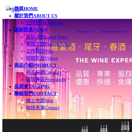
首頁
HOME
關於我們
ABOUT US
公司簡介
Company
最新訊息
NEWS
網頁設計
、
桃園網頁設計
最新活動
Latest News
專題文章
Feature Article
工作職缺
Jobs
相關影音
Videos
商品介紹
PRODUCT
商品分類
Category
促銷專區
Promotions
品酒會
TASTING
聯絡我們
CONTACT
線上地圖
Map
聯絡表單
Contact