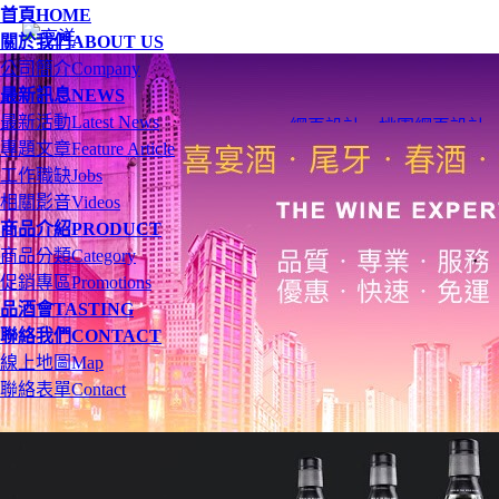
首頁
HOME
關於我們
ABOUT US
公司簡介
Company
最新訊息
NEWS
最新活動
Latest News
網頁設計
、
桃園網頁設計
專題文章
Feature Article
工作職缺
Jobs
相關影音
Videos
商品介紹
PRODUCT
商品分類
Category
促銷專區
Promotions
品酒會
TASTING
聯絡我們
CONTACT
線上地圖
Map
聯絡表單
Contact