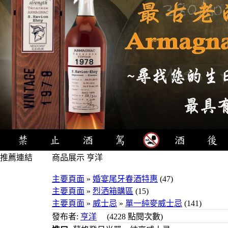
推薦連結
商品展示 亨洋
4瓶1000元
主要頁面
»
婚宴尾牙春酒特惠
(47)
3瓶1000元
主要頁面
»
烈洒箱購區
(15)
3瓶1200元
主要頁面
»
威士忌
»
單一純麥威士忌
(141)
3瓶1500元
發布者:
亨洋
(4228 點閱次數)
3瓶2000元